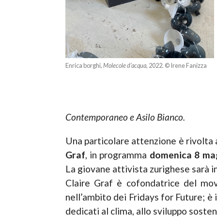
Enrica borghi,
Molecole d’acqua
, 2022. © Irene Fanizza
Contemporaneo e Asilo Bianco.
Una particolare attenzione è rivolta 
Graf
, in programma
domenica 8 ma
La giovane attivista zurighese sarà i
Claire Graf è cofondatrice del mov
nell’ambito dei Fridays for Future; è
dedicati al clima, allo sviluppo sosteni