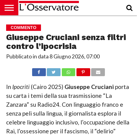
HOME
CULTURA
ECONOMIA
RUBRICHE
ARCHIVIO
PODCAST
ABBONAMENTO
CHI
ACCEDI
COMMENTO
SIAMO
Giuseppe Cruciani senza filtri
contro l’ipocrisia
Pubblicato in data
8 Giugno 2026, 07:00
In
Ipocriti
(Cairo 2025)
Giuseppe Cruciani
porta
su carta i temi della sua trasmissione “La
Zanzara” su Radio24. Con linguaggio franco e
senza peli sulla lingua, il giornalista esplora il
celebre linguaggio inclusivo, l’occupazione della
Rai, l’ossessione per il fascismo, il “delirio”