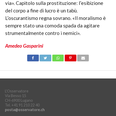
via». Capitolo sulla prostituzione: l’esibizione
del corpo a fine di lucro è un tabù.
L’oscurantismo regna sovrano. «Il moralismo è
sempre stato una comoda spada da agitare
strumentalmente contro i nemici».
Amedeo Gasparini
L'Osservatore
Via Besso 15
CH-6900 Lugano
Tel. +41 91 210 22 40
posta@osservatore.ch