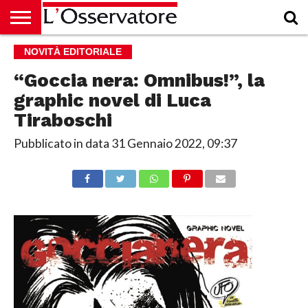
HOME
NOVITÀ EDITORIALE
CULTURA
ECONOMIA
RUBRICHE
ARCHIVIO
PODCAST
ABBONAMENTO
CHI
ACCEDI
SIAMO
“Goccia nera: Omnibus!”, la
graphic novel di Luca
Tiraboschi
Pubblicato in data
31 Gennaio 2022, 09:37