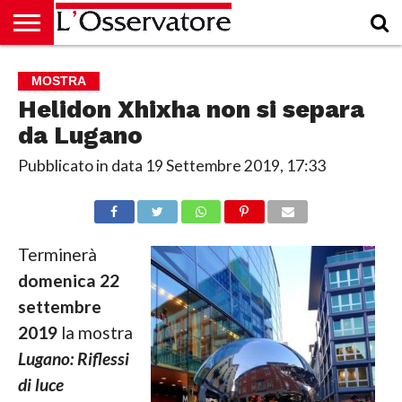
HOME
CULTURA
ECONOMIA
RUBRICHE
ARCHIVIO
PODCAST
ABBONAMENTO
CHI
ACCEDI
MOSTRA
SIAMO
Helidon Xhixha non si separa
da Lugano
Pubblicato in data
19 Settembre 2019, 17:33
Terminerà
domenica 22
settembre
2019
la mostra
Lugano:
Riflessi
di luce