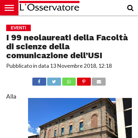
HOME
CULTURA
ECONOMIA
RUBRICHE
ARCHIVIO
PODCAST
ABBONAMENTO
CHI
ACCEDI
EVENTI
SIAMO
I 99 neolaureati della Facoltà
di scienze della
comunicazione dell’USI
Pubblicato in data
13 Novembre 2018, 12:18
Alla