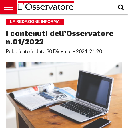
HOME
LA REDAZIONE INFORMA
CULTURA
ECONOMIA
RUBRICHE
ARCHIVIO
PODCAST
ABBONAMENTO
CHI
ACCEDI
SIAMO
I contenuti dell’Osservatore
n.01/2022
Pubblicato in data
30 Dicembre 2021, 21:20