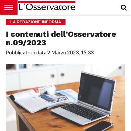
HOME
LA REDAZIONE INFORMA
CULTURA
ECONOMIA
RUBRICHE
ARCHIVIO
PODCAST
ABBONAMENTO
CHI
ACCEDI
SIAMO
I contenuti dell’Osservatore
n.09/2023
Pubblicato in data
2 Marzo 2023, 15:33