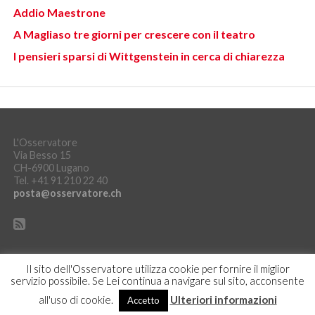
Addio Maestrone
A Magliaso tre giorni per crescere con il teatro
I pensieri sparsi di Wittgenstein in cerca di chiarezza
L'Osservatore
Via Besso 15
CH-6900 Lugano
Tel. +41 91 210 22 40
posta@osservatore.ch
Il sito dell'Osservatore utilizza cookie per fornire il miglior
servizio possibile. Se Lei continua a navigare sul sito, acconsente
DICHIARAZIONE SULLA PROTEZIONE DEI DATI
ACCEDI
all'uso di cookie.
Ulteriori informazioni
Accetto
Copyright © L'Osservatore