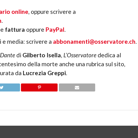
ario online
, oppure scrivere a
h
.
te
fattura
oppure
PayPal
.
li e media: scrivere a
abbonamenti@osservatore.ch
.
 Dante
di
Gilberto Isella
,
L’Osservatore
dedica al
ntesimo della morte anche una rubrica sul sito,
 curata da
Lucrezia Greppi
.