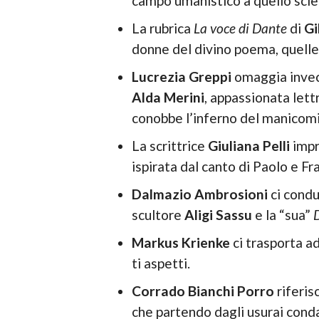
campo umanistico a quello scien
La rubrica
La voce di Dante
di
Gi
donne del divino poema, quelle 
Lucrezia Greppi
omaggia invece
Alda Merini
, appassionata lett
conobbe l’inferno del manicomi
La scrittrice
Giuliana Pelli
impr
ispirata dal canto di Paolo e Fr
Dalmazio Ambrosioni
ci condu
scultore
Aligi Sassu
e la “sua”
Markus Krienke
ci trasporta a
ti aspetti.
Corrado Bianchi Porro
riferis
che partendo dagli usurai conda