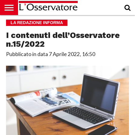
HOME
LA REDAZIONE INFORMA
CULTURA
ECONOMIA
RUBRICHE
ARCHIVIO
PODCAST
ABBONAMENTO
CHI
ACCEDI
SIAMO
I contenuti dell’Osservatore
n.15/2022
Pubblicato in data
7 Aprile 2022, 16:50