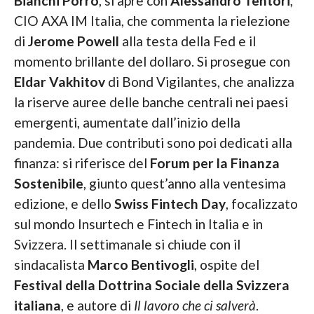
Bianchi Porro
, si apre con
Alessandro Tentori
,
CIO AXA IM Italia, che commenta la rielezione
di
Jerome Powell
alla testa della Fed e il
momento brillante del dollaro. Si prosegue con
Eldar Vakhitov
di Bond Vigilantes, che analizza
la riserve auree delle banche centrali nei paesi
emergenti, aumentate dall’inizio della
pandemia. Due contributi sono poi dedicati alla
finanza: si riferisce del
Forum per la Finanza
Sostenibile
, giunto quest’anno alla ventesima
edizione, e dello
Swiss Fintech Day
, focalizzato
sul mondo Insurtech e Fintech in Italia e in
Svizzera. Il settimanale si chiude con il
sindacalista
Marco Bentivogli
, ospite del
Festival della Dottrina Sociale della Svizzera
italiana
, e autore di
Il lavoro che ci salverà
.