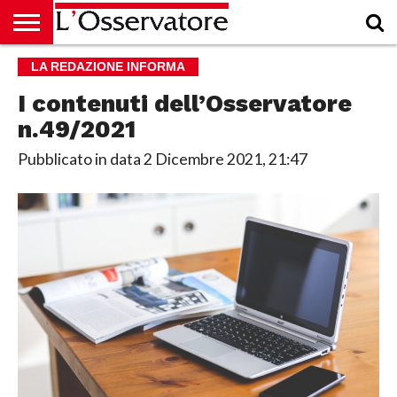
HOME
LA REDAZIONE INFORMA
CULTURA
ECONOMIA
RUBRICHE
ARCHIVIO
PODCAST
ABBONAMENTO
CHI
ACCEDI
SIAMO
I contenuti dell’Osservatore
n.49/2021
Pubblicato in data
2 Dicembre 2021, 21:47