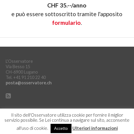
CHF 35.--/anno
e può essere sottoscritto tramite l'apposito
formulario
.
L'Osservatore
Via Besso 15
CH-6900 Lugano
Tel. +41 91 210 22 40
posta@osservatore.ch
Il sito dell'Osservatore utilizza cookie per fornire il miglior
servizio possibile. Se Lei continua a navigare sul sito, acconsente
DICHIARAZIONE SULLA PROTEZIONE DEI DATI
ACCEDI
all'uso di cookie.
Ulteriori informazioni
Accetto
Copyright © L'Osservatore