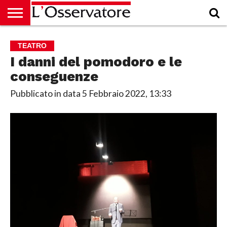
HOME
CULTURA
ECONOMIA
RUBRICHE
ARCHIVIO
PODCAST
ABBONAMENTO
CHI
ACCEDI
TEATRO
SIAMO
I danni del pomodoro e le
conseguenze
Pubblicato in data
5 Febbraio 2022, 13:33