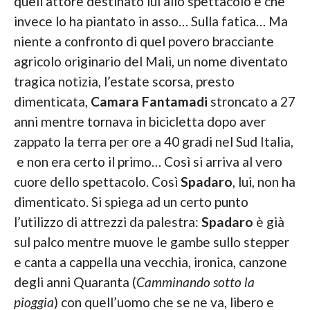
quell’attore destinato lui allo spettacolo e che
invece lo ha piantato in asso… Sulla fatica… Ma
niente a confronto di quel povero bracciante
agricolo originario del Mali, un nome diventato
tragica notizia, l’estate scorsa, presto
dimenticata,
Camara Fantamadi
stroncato a 27
anni mentre tornava in bicicletta dopo aver
zappato la terra per ore a 40 gradi nel Sud Italia,
e non era certo il primo… Così si arriva al vero
cuore dello spettacolo. Così
Spadaro
, lui, non ha
dimenticato. Si spiega ad un certo punto
l’utilizzo di attrezzi da palestra:
Spadaro
è già
sul palco mentre muove le gambe sullo stepper
e canta a cappella una vecchia, ironica, canzone
degli anni Quaranta (
Camminando sotto la
pioggia
) con quell’uomo che se ne va, libero e