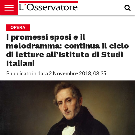
HOME
CULTURA
ECONOMIA
RUBRICHE
ARCHIVIO
PODCAST
ABBONAMENTO
CHI
ACCEDI
OPERA
SIAMO
I promessi sposi e il
melodramma: continua il ciclo
di letture all’Istituto di Studi
Italiani
Pubblicato in data
2 Novembre 2018, 08:35