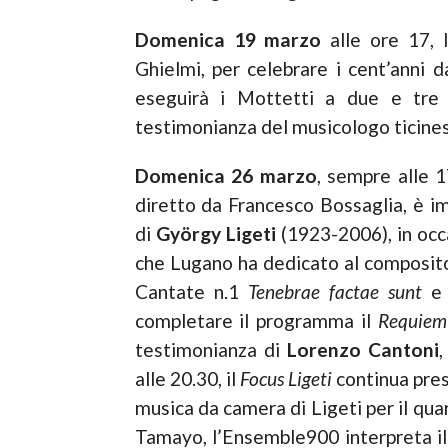
Domenica 19 marzo
alle ore 17,
Ghielmi, per celebrare i cent’anni d
eseguirà i Mottetti a due e tre
testimonianza del musicologo ticine
Domenica 26 marzo
, sempre alle 1
diretto da Francesco Bossaglia, è i
di
György
Ligeti
(1923-2006), in occ
che Lugano ha dedicato al composit
Cantate n.1
Tenebrae factae sunt
e 
completare il programma il
Requiem
testimonianza di
Lorenzo Cantoni
,
alle 20.30, il
Focus Ligeti
continua pres
musica da camera di Ligeti per il q
Tamayo, l’Ensemble900 interpreta i