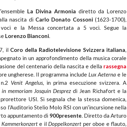
 l’ensemble
La Divina Armonia
diretto da Lorenzo
alla nascita di
Carlo Donato Cossoni
(1623-1700),
 voci e la Messa concertata a 5 voci. Segue la
se
Lorenzo Bianconi
.
7, il
Coro della Radiotelevisione Svizzera italiana
,
mpegnato in un approfondimento della musica corale
asione del centenario della nascita e della
rassegna
ore ungherese. Il programma include
Lux Aeterna
e le
n.2
Venit Angelus
, in prima esecuzione svizzera. A
 in memoriam Josquin Desprez
di Jean Richafort e la
 prorettore USI. Si segnala che la stessa domenica,
so l’Auditorio Stelio Molo RSI con un’incursione nella
uarto appuntamento di
900presente
. Diretto da Arturo
l
Kammerkonzert
e il
Doppelkonzert
per oboe e flauto,