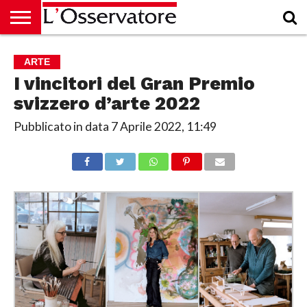
HOME
CULTURA
ECONOMIA
RUBRICHE
ARCHIVIO
PODCAST
ABBONAMENTO
CHI
ACCEDI
ARTE
SIAMO
I vincitori del Gran Premio
svizzero d’arte 2022
Pubblicato in data
7 Aprile 2022, 11:49