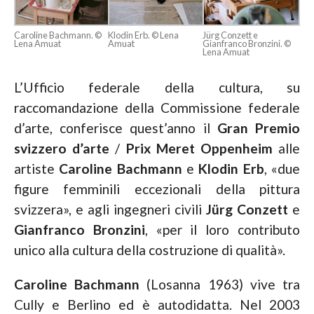
Caroline Bachmann. ©
Klodin Erb. © Lena
Jürg Conzett e
Lena Amuat
Amuat
Gianfranco Bronzini. ©
Lena Amuat
L’Ufficio federale della cultura, su
raccomandazione della Commissione federale
d’arte, conferisce quest’anno il
Gran Premio
svizzero d’arte
/
Prix Meret Oppenheim
alle
artiste
Caroline Bachmann
e
Klodin Erb
, «due
figure femminili eccezionali della pittura
svizzera», e agli ingegneri civili
Jürg Conzett
e
Gianfranco Bronzini
, «per il loro contributo
unico alla cultura della costruzione di qualità».
Caroline Bachmann
(Losanna 1963) vive tra
Cully e Berlino ed è autodidatta. Nel 2003