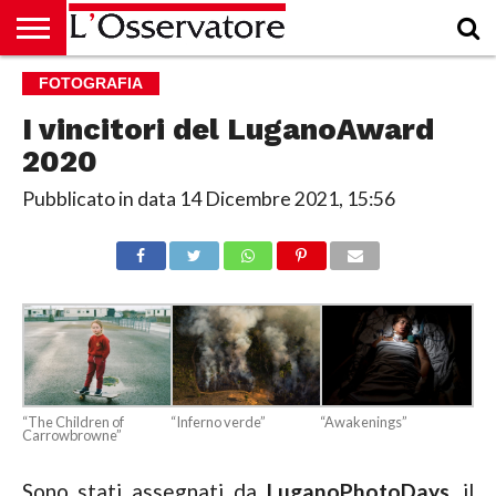
HOME
FOTOGRAFIA
CULTURA
ECONOMIA
RUBRICHE
ARCHIVIO
PODCAST
ABBONAMENTO
CHI
ACCEDI
SIAMO
I vincitori del LuganoAward
2020
Pubblicato in data
14 Dicembre 2021, 15:56
“Inferno verde”
“Awakenings”
“The Children of
Carrowbrowne”
Sono stati assegnati da
LuganoPhotoDays
, il