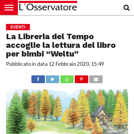
HOME
CULTURA
ECONOMIA
RUBRICHE
ARCHIVIO
PODCAST
ABBONAMENTO
CHI
ACCEDI
EVENTI
SIAMO
La Libreria del Tempo
accoglie la lettura del libro
per bimbi “Weltu”
Pubblicato in data
12 Febbraio 2020, 15:49