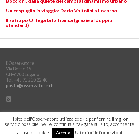
Boccioni, dalla quiete dei campi al dinamismo urbano
Un cespuglio in viaggio: Dario Voltolini a Locarno
Il satrapo Ortega la fa franca (grazie al doppio
standard)
L'Osservatore
Via Besso 15
CH-6900 Lugano
Tel. +41 91 210 22 40
posta@osservatore.ch
Il sito dell'Osservatore utilizza cookie per fornire il miglior
servizio possibile. Se Lei continua a navigare sul sito, acconsente
DICHIARAZIONE SULLA PROTEZIONE DEI DATI
ACCEDI
all'uso di cookie.
Ulteriori informazioni
Accetto
Copyright © L'Osservatore