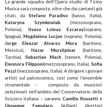
La grande squadra dell’Opera studio di Ticino
Musica sarà composta, oltre che dai cantanti già
citati, da
Stefano Paradiso
(basso, Italia),
Kataryna Szymkowiak
(mezzosoprano,
Polonia),
Itsaso
Loinaz Ezcaray
(soprano,
Spagna),
Magdalena Lucjan
(soprano, Polonia),
Jorge Eleazar Alvarez
Mora
(baritono,
Messico),
Hazar Mursitpinar
(baritono,
Turchia),
Sebastian Mach
(tenore, Polonia),
Eleonora Filipponi
(mezzosoprano, Italia),
Sofia
Pezzi
(mezzosoprano, Italia). A dirigere i giovani
artisti sul palcoscenico, così come l’ensemble
strumentale – composto da musicisti
selezionati nell’ambito del Conservatorio della
Svizzera italiana – saranno
Camilla Rossetti
e
Giuseppe Famularo
, brillanti direttori