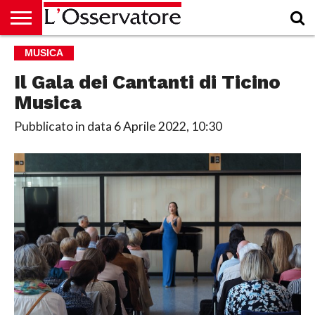
HOME
MUSICA
CULTURA
ECONOMIA
RUBRICHE
ARCHIVIO
PODCAST
ABBONAMENTO
CHI
ACCEDI
SIAMO
Il Gala dei Cantanti di Ticino
Musica
Pubblicato in data
6 Aprile 2022, 10:30