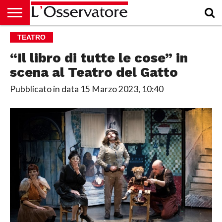
HOME
TEATRO
CULTURA
ECONOMIA
RUBRICHE
ARCHIVIO
PODCAST
ABBONAMENTO
CHI
ACCEDI
SIAMO
“Il libro di tutte le cose” in
scena al Teatro del Gatto
Pubblicato in data
15 Marzo 2023, 10:40