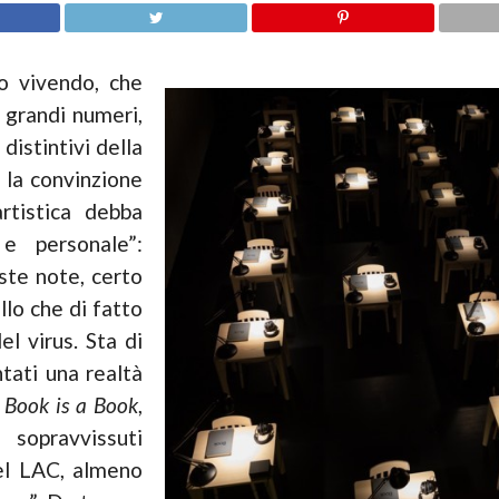
o vivendo, che
i grandi numeri,
 distintivi della
 la convinzione
rtistica debba
e personale”:
ste note, certo
lo che di fatto
l virus. Sta di
tati una realtà
 Book is a Book
,
opravvissuti
del LAC, almeno