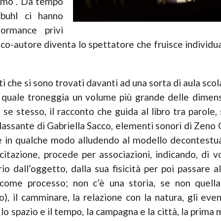
ismo”. Da tempo
nbuhl ci hanno
formance privi
 co-autore diventa lo spettatore che fruisce individ
sti che si sono trovati davanti ad una sorta di aula scol
l quale troneggia un volume più grande delle dimensi
in se stesso, il racconto che guida al libro tra parole
assante di Gabriella Sacco, elementi sonori di Zeno 
 e in qualche modo alludendo al modello decontestuali
citazione, procede per associazioni, indicando, di vo
io dall’oggetto, dalla sua fisicità per poi passare a
come processo; non c’è una storia, se non quella
), il camminare, la relazione con la natura, gli event
ri, lo spazio e il tempo, la campagna e la città, la prima