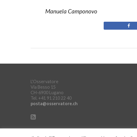
Manuela Camponovo
L'Osservatore
Via Besso 15
CH-6900 Lugano
Tel. +41 91 210 22 40
posta@osservatore.ch