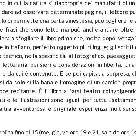
o in cui la natura si riappropria dei manufatti di 
uidare ad osservare determinate pagine, il lettore pu
lo ci permette una certa sinestesia, può cogliere le 
le frasi che sono lette ma può anche andare oltre,
ierà a sfogliare il libro prima che, molto dopo, venga i
e in italiano, perfetto oggetto plurilingue; gli scritti
 e tecnico, nella specificità, al fotografico, paesaggi
ia letteraria, pensieri e considerazioni in libertà. U
e da cui è contenuto. E se poi capita, a sorpresa, che
si da solo sulla banale immagine di un camion prop
e recitante. È il libro a farsi teatro coinvolgend
i e le illustrazioni sono uguali per tutti. Esattam
’altra avventurosa e originale esperienza multisens
plica fino al 15 (me, gio, ve ore 19 e 21, sa e do ore 1