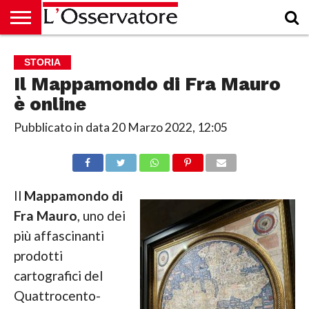
HOME
CULTURA
ECONOMIA
RUBRICHE
ARCHIVIO
PODCAST
ABBONAMENTO
CHI
ACCEDI
STORIA
SIAMO
Il Mappamondo di Fra Mauro
è online
Pubblicato in data
20 Marzo 2022, 12:05
Il
Mappamondo di
Fra Mauro
, uno dei
più affascinanti
prodotti
cartografici del
Quattrocento-