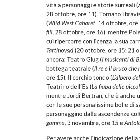
vita a personaggi e storie surreali (
28 ottobre, ore 11). Tornano i bravi
(
Wild West Cabaret
, 14 ottobre, ore
fili
, 28 ottobre, ore 16), mentre Polet
cui ripercorre con licenza la sua carr
Tartinovski
(20 ottobre, ore 15; 21 o
ancora: Teatro Glug (
I musicanti di 
bottega teatrale (
Il re e il bruco ch
ore 15), Il cerchio tondo (
L’albero del
Teatrino dell’Es (
La fiaba delle picco
mentre Jordi Bertran, che è anche u
con le sue personalissime bolle di 
personaggino dalle ascendenze col
gomma
, 3 novembre, ore 15 e
Antol
Per avere anche l’indicazione della 