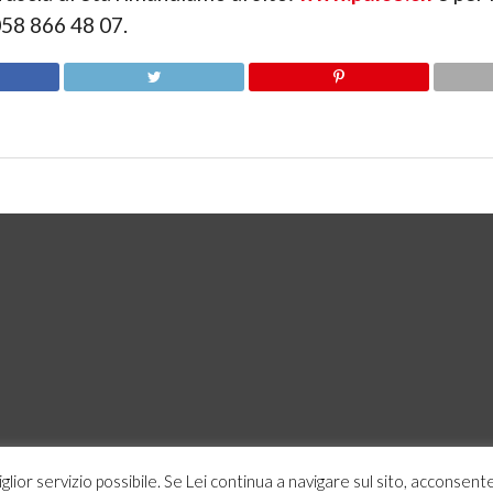
058 866 48 07.
miglior servizio possibile. Se Lei continua a navigare sul sito, acconsente