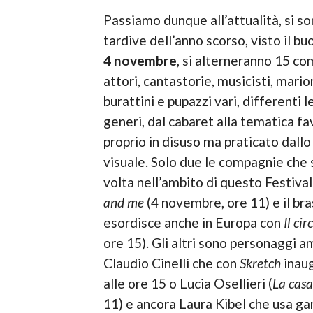
Passiamo dunque all’attualità, si s
tardive dell’anno scorso, visto il bu
4 novembre
, si alterneranno 15 co
attori, cantastorie, musicisti, mario
burattini e pupazzi vari, differenti 
generi, dal cabaret alla tematica fav
proprio in disuso ma praticato dallo 
visuale. Solo due le compagnie che s
volta nell’ambito di questo Festiv
and me
(4 novembre, ore 11) e il br
esordisce anche in Europa con
Il ci
ore 15). Gli altri sono personaggi
Claudio Cinelli che con
Skretch
inaug
alle ore 15 o Lucia Osellieri (
La casa
11) e ancora Laura Kibel che usa ga