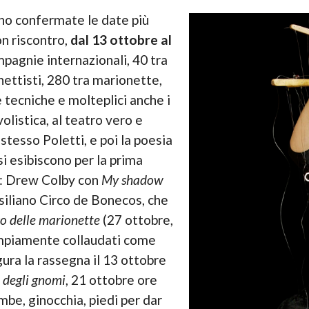
ono confermate le date più
on riscontro,
dal 13 ottobre al
mpagnie internazionali, 40 tra
nettisti, 280 tra marionette,
le tecniche e molteplici anche i
olistica, al teatro vero e
stesso Poletti, e poi la poesia
i esibiscono per la prima
al: Drew Colby con
My shadow
asiliano Circo de Bonecos, che
rco delle marionette
(27 ottobre,
 ampiamente collaudati come
ura la rassegna il 13 ottobre
 degli gnomi
, 21 ottobre ore
mbe, ginocchia, piedi per dar