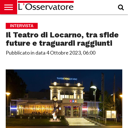
HOME
CULTURA
ECONOMIA
RUBRICHE
ARCHIVIO
PODCAST
ABBONAMENTO
CHI
ACCEDI
INTERVISTA
SIAMO
Il Teatro di Locarno, tra sfide
future e traguardi raggiunti
Pubblicato in data
4 Ottobre 2023, 06:00