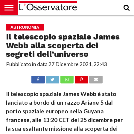
HOME
CULTURA
ECONOMIA
RUBRICHE
ARCHIVIO
PODCAST
ABBONAMENTO
CHI
ACCEDI
ASTRONOMIA
SIAMO
Il telescopio spaziale James
Webb alla scoperta dei
segreti dell’universo
Pubblicato in data
27 Dicembre 2021, 22:43
Il telescopio spaziale James Webb è stato
lanciato a bordo di un razzo Ariane 5 dal
porto spaziale europeo nella Guyana
francese, alle 13:20 CET del 25 dicembre per
la sua esaltante missione alla scoperta dei