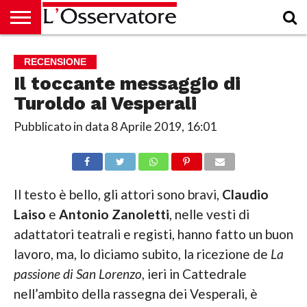
HOME
CULTURA
ECONOMIA
RUBRICHE
ARCHIVIO
PODCAST
ABBONAMENTO
CHI
ACCEDI
RECENSIONE
SIAMO
Il toccante messaggio di
Turoldo ai Vesperali
Pubblicato in data
8 Aprile 2019, 16:01
Il testo è bello, gli attori sono bravi,
Claudio
Laiso
e
Antonio Zanoletti
, nelle vesti di
adattatori teatrali e registi, hanno fatto un buon
lavoro, ma, lo diciamo subito, la ricezione de
La
passione di San Lorenzo
, ieri in Cattedrale
nell’ambito della rassegna dei Vesperali, è