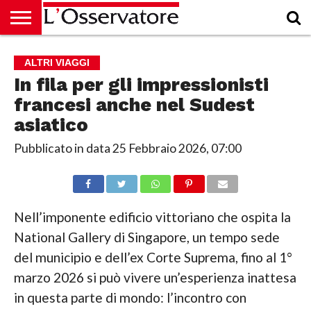
HOME
CULTURA
ECONOMIA
RUBRICHE
ARCHIVIO
PODCAST
ABBONAMENTO
CHI
ACCEDI
ALTRI VIAGGI
SIAMO
In fila per gli impressionisti
francesi anche nel Sudest
asiatico
Pubblicato in data
25 Febbraio 2026, 07:00
Nell’imponente edificio vittoriano che ospita la
National Gallery di Singapore, un tempo sede
del municipio e dell’ex Corte Suprema, fino al 1°
marzo 2026 si può vivere un’esperienza inattesa
in questa parte di mondo: l’incontro con