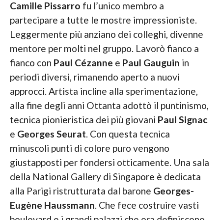
Camille Pissarro
fu l’unico membro a
partecipare a tutte le mostre impressioniste.
Leggermente più anziano dei colleghi, divenne
mentore per molti nel gruppo. Lavorò fianco a
fianco con
Paul Cézanne
e
Paul Gauguin
in
periodi diversi, rimanendo aperto a nuovi
approcci. Artista incline alla sperimentazione,
alla fine degli anni Ottanta adottò il puntinismo,
tecnica pionieristica dei più giovani
Paul Signac
e
Georges
Seurat
. Con questa tecnica
minuscoli punti di colore puro vengono
giustapposti per fondersi otticamente. Una sala
della National Gallery di Singapore è dedicata
alla Parigi ristrutturata dal barone
Georges-
Eugène
Haussmann
. Che fece costruire vasti
boulevard e i grandi palazzi che ora definiscono