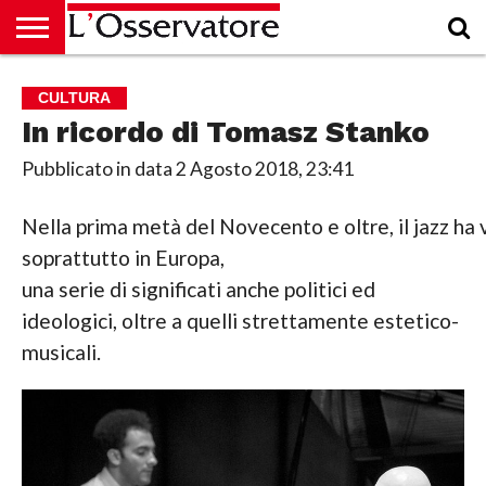
HOME
CULTURA
ECONOMIA
RUBRICHE
ARCHIVIO
PODCAST
ABBONAMENTO
CHI
ACCEDI
CULTURA
SIAMO
In ricordo di Tomasz Stanko
Pubblicato in data
2 Agosto 2018, 23:41
Nella prima metà del Novecento e oltre, il jazz ha 
soprattutto in Europa,
una serie di significati anche politici ed
ideologici, oltre a quelli strettamente estetico-
musicali.