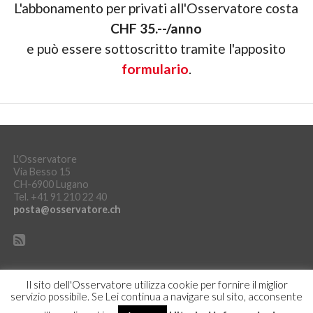
L'abbonamento per privati all'Osservatore costa
CHF 35.--/anno
e può essere sottoscritto tramite l'apposito
formulario
.
L'Osservatore
Via Besso 15
CH-6900 Lugano
Tel. +41 91 210 22 40
posta@osservatore.ch
Il sito dell'Osservatore utilizza cookie per fornire il miglior
servizio possibile. Se Lei continua a navigare sul sito, acconsente
DICHIARAZIONE SULLA PROTEZIONE DEI DATI
ACCEDI