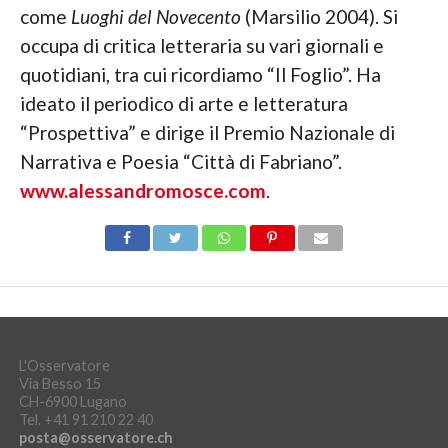
come
Luoghi del Novecento
(Marsilio 2004). Si
occupa di critica letteraria su vari giornali e
quotidiani, tra cui ricordiamo “Il Foglio”. Ha
ideato il periodico di arte e letteratura
“Prospettiva” e dirige il Premio Nazionale di
Narrativa e Poesia “Città di Fabriano”.
www.alessandromosce.com
.
L'Osservatore
Via Besso 15
CH-6900 Lugano
Tel. +41 91 210 22 40
posta@osservatore.ch