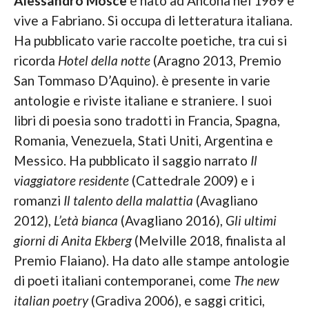
Alessandro Moscè
è nato ad Ancona nel 1969 e
vive a Fabriano. Si occupa di letteratura italiana.
Ha pubblicato varie raccolte poetiche, tra cui si
ricorda
Hotel della notte
(Aragno 2013, Premio
San Tommaso D’Aquino). è presente in varie
antologie e riviste italiane e straniere. I suoi
libri di poesia sono tradotti in Francia, Spagna,
Romania, Venezuela, Stati Uniti, Argentina e
Messico. Ha pubblicato il saggio narrato
Il
viaggiatore residente
(Cattedrale 2009) e i
romanzi
Il talento della malattia
(Avagliano
2012),
L’età bianca
(Avagliano 2016),
Gli ultimi
giorni di Anita Ekberg
(Melville 2018, finalista al
Premio Flaiano). Ha dato alle stampe antologie
di poeti italiani contemporanei, come
The new
italian poetry
(Gradiva 2006), e saggi critici,