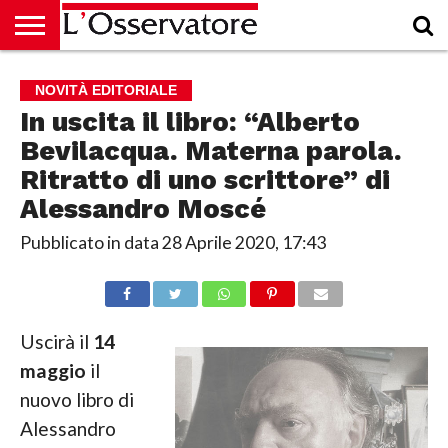
HOME
CULTURA
ECONOMIA
RUBRICHE
ARCHIVIO
PODCAST
ABBONAMENTO
CHI
ACCEDI
NOVITÀ EDITORIALE
SIAMO
In uscita il libro: “Alberto
Bevilacqua. Materna parola.
Ritratto di uno scrittore” di
Alessandro Moscé
Pubblicato in data
28 Aprile 2020, 17:43
Uscirà il
14
maggio
il
nuovo libro di
Alessandro