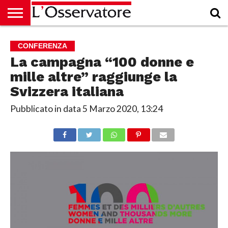
HOME
CULTURA
ECONOMIA
RUBRICHE
ARCHIVIO
PODCAST
ABBONAMENTO
CHI
ACCEDI
CONFERENZA
SIAMO
La campagna “100 donne e
mille altre” raggiunge la
Svizzera italiana
Pubblicato in data
5 Marzo 2020, 13:24