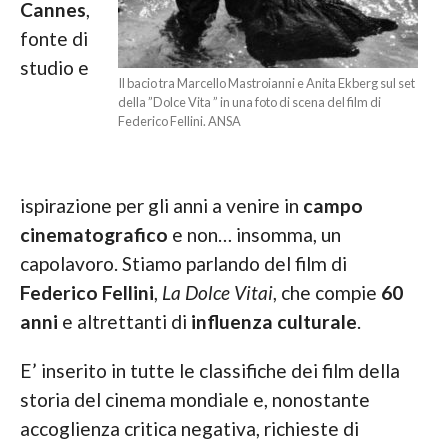
Cannes
,
fonte di
studio e
Il bacio tra Marcello Mastroianni e Anita Ekberg sul set
della ”Dolce Vita ” in una foto di scena del film di
Federico Fellini. ANSA
ispirazione per gli anni a venire in
campo
cinematografico
e non… insomma, un
capolavoro. Stiamo parlando del film di
Federico Fellini
,
La Dolce Vitai
, che compie
60
anni
e altrettanti di
influenza culturale
.
E’ inserito in tutte le classifiche dei film della
storia del cinema mondiale e, nonostante
accoglienza critica negativa, richieste di