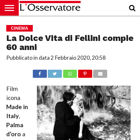
HOME
CULTURA
ECONOMIA
RUBRICHE
ARCHIVIO
PODCAST
ABBONAMENTO
CHI
ACCEDI
CINEMA
SIAMO
La Dolce Vita di Fellini compie
60 anni
Pubblicato in data
2 Febbraio 2020, 20:58
Film
icona
Made in
Italy
,
Palma
d’oro
a