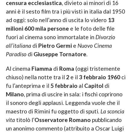
censura ecclesiastica
, divieto ai minori di 16
anni è il sesto film tra i più visti in italia dal 1950
ad oggi: solo nell’anno di uscita lo videro
13
milioni 600 mila persone
e le foto delle file
fuori al cinema sono immortalate in
Divorzio
all’italiana
di
Pietro Germi
e
Nuovo Cinema
Paradiso
di
Giuseppe Tornatore
.
Al cinema
Fiamma
di
Roma
(oggi tristemente
chiuso) nella notte tra il
2
e il
3
febbraio
1960
ci
fu l’anteprima e il
5
febbraio
al
Capitol
di
Milano
, prima di uscire in sala: i fischi coprirono
il sonoro degli applausi. Leggenda vuole che il
maestro di Rimini fu oggetto di sputi.
La sconcia
vita
titolò l’
Osservatore Romano
pubblicando
un anonimo commento (attribuito a Oscar Luigi