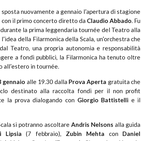
si sposta nuovamente a gennaio l’apertura di stagione
con il primo concerto diretto da
Claudio Abbado
. Fu
i durante la prima leggendaria tournée del Teatro alla
l’idea della Filarmonica della Scala, un’orchestra che
 dal Teatro, una propria autonomia e responsabilità
ngere a fondi pubblici, la Filarmonica ha tenuto oltre
o all’estero in tournée.
3 gennaio
alle 19.30 dalla
Prova Aperta
gratuita che
lo destinato alla raccolta fondi per il non profit
ce la prova dialogando con
Giorgio Battistelli
e il
Scala si potranno ascoltare
Andris Nelsons
alla guida
 Lipsia
(7 febbraio),
Zubin Mehta
con
Daniel