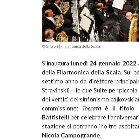
© G. Gori | Filarmonica della Scala
S’inaugura
lunedì 24 gennaio 2022
della
Filarmonica della Scala
. Sul p
settimo anno da direttore principal
Stravinskij – le due Suite per piccol
dei vertici del sinfonismo cajkovskia
commissione:
Toccata
è il titolo 
Battistelli
per celebrare l’anniversari
stagione si potranno inoltre ascolt
Nicola
Campogrande
.