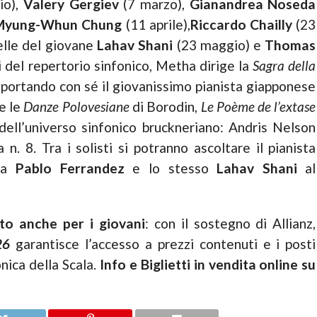
io),
Valery Gergiev
(7 marzo),
Gianandrea Noseda
Myung-Whun Chung
(11 aprile),
Riccardo Chailly
(23
lle del giovane
Lahav Shani
(23 maggio) e
Thomas
i del repertorio sinfonico, Metha dirige la
Sagra della
, portando con sé il giovanissimo pianista giapponese
e le
Danze Polovesiane
di Borodin,
Le Poème de l’extase
 dell’universo sinfonico bruckneriano: Andris Nelson
a n. 8. Tra i solisti si potranno ascoltare il pianista
sta
Pablo Ferrandez
e lo stesso
Lahav Shani
al
 anche per i giovani
: con il sostegno di Allianz,
26
garantisce l’accesso a prezzi contenuti e i posti
onica della Scala.
Info e Biglietti in vendita online su