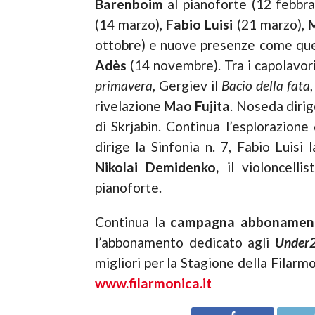
Barenboim
al pianoforte (12 febbra
(14 marzo),
Fabio Luisi
(21 marzo),
ottobre) e nuove presenze come que
Adès
(14 novembre). Tra i capolavor
primavera
, Gergiev il
Bacio della fata
rivelazione
Mao Fujita
. Noseda dirig
di Skrjabin. Continua l’esplorazione
dirige la Sinfonia n. 7, Fabio Luisi l
Nikolai Demidenko,
il violoncelli
pianoforte.
Continua la
campagna abbonamento
l’abbonamento dedicato agli
Under
migliori per la Stagione della Filarm
www.filarmonica.it