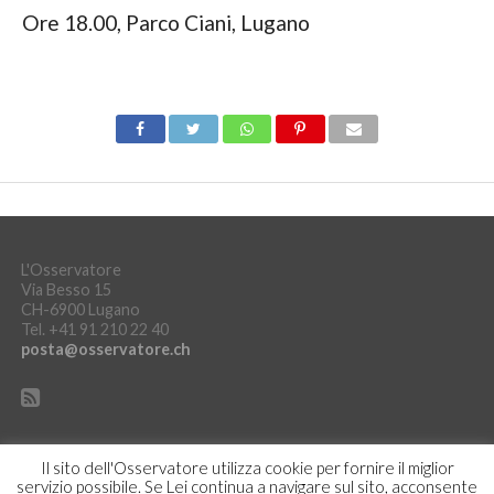
Ore 18.00, Parco Ciani, Lugano
L'Osservatore
Via Besso 15
CH-6900 Lugano
Tel. +41 91 210 22 40
posta@osservatore.ch
Il sito dell'Osservatore utilizza cookie per fornire il miglior
servizio possibile. Se Lei continua a navigare sul sito, acconsente
DICHIARAZIONE SULLA PROTEZIONE DEI DATI
ACCEDI