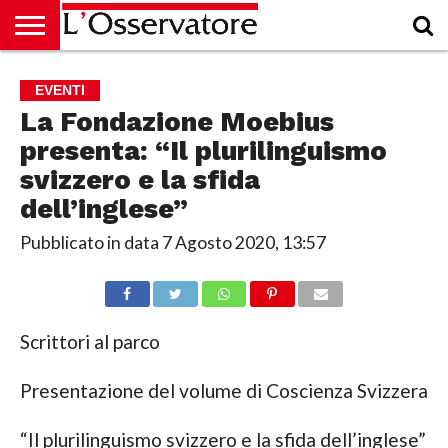
HOME
CULTURA
ECONOMIA
RUBRICHE
ARCHIVIO
PODCAST
ABBONAMENTO
CHI
ACCEDI
EVENTI
SIAMO
La Fondazione Moebius
presenta: “Il plurilinguismo
svizzero e la sfida
dell’inglese”
Pubblicato in data
7 Agosto 2020, 13:57
Scrittori al parco
Presentazione del volume di Coscienza Svizzera
“Il plurilinguismo svizzero e la sfida dell’inglese”