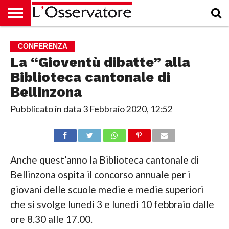
HOME
CULTURA
ECONOMIA
RUBRICHE
ARCHIVIO
PODCAST
ABBONAMENTO
CHI
ACCEDI
CONFERENZA
SIAMO
La “Gioventù dibatte” alla
Biblioteca cantonale di
Bellinzona
Pubblicato in data
3 Febbraio 2020, 12:52
Anche quest’anno la Biblioteca cantonale di
Bellinzona ospita il concorso annuale per i
giovani delle scuole medie e medie superiori
che si svolge lunedì 3 e lunedì 10 febbraio dalle
ore 8.30 alle 17.00.