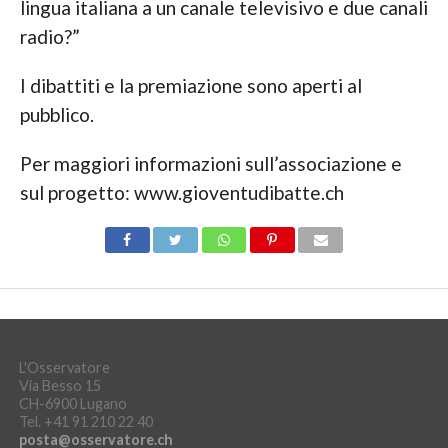
lingua italiana a un canale televisivo e due canali
radio?”
I dibattiti e la premiazione sono aperti al
pubblico.
Per maggiori informazioni sull’associazione e
sul progetto: www.gioventudibatte.ch
L'Osservatore
Via Besso 15
CH-6900 Lugano
Tel. +41 91 210 22 40
posta@osservatore.ch