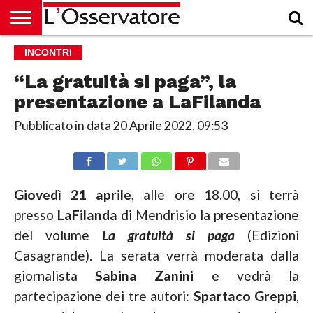
HOME
INCONTRI
CULTURA
ECONOMIA
RUBRICHE
ARCHIVIO
PODCAST
ABBONAMENTO
CHI
ACCEDI
SIAMO
“La gratuità si paga”, la
presentazione a LaFilanda
Pubblicato in data
20 Aprile 2022, 09:53
Giovedì 21 aprile
, alle ore 18.00, si terrà
presso
LaFilanda
di Mendrisio la presentazione
del volume
La gratuità si paga
(Edizioni
Casagrande). La serata verrà moderata dalla
giornalista
Sabina Zanini
e vedrà la
partecipazione dei tre autori:
Spartaco Greppi
,