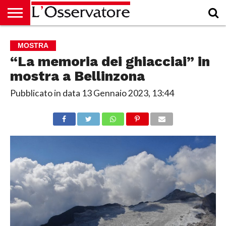
HOME
CULTURA
ECONOMIA
RUBRICHE
ARCHIVIO
PODCAST
ABBONAMENTO
CHI
ACCEDI
MOSTRA
SIAMO
“La memoria dei ghiacciai” in
mostra a Bellinzona
Pubblicato in data
13 Gennaio 2023, 13:44