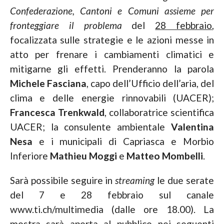
Confederazione, Cantoni e Comuni assieme per
fronteggiare il problema
del
28 febbraio
,
focalizzata sulle strategie e le azioni messe in
atto per frenare i cambiamenti climatici e
mitigarne gli effetti. Prenderanno la parola
Michele Fasciana
, capo dell’Ufficio dell’aria, del
clima e delle energie rinnovabili (UACER);
Francesca Trenkwald
, collaboratrice scientifica
UACER; la consulente ambientale
Valentina
Nesa
e i municipali di Capriasca e Morbio
Inferiore
Mathieu Moggi
e
Matteo Mombelli
.
Sarà possibile seguire in
streaming
le due serate
del 7 e 28 febbraio sul canale
www.ti.ch/multimedia (dalle ore 18.00). La
mostra sarà aperta al pubblico nei seguenti