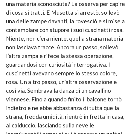
una materia sconosciuta? La osserva per capire
di cosa si tratti. E Musetta si arrestò, sollevò
una delle zampe davanti, la rovesciò e si mise a
contemplare con stupore i suoi cuscinetti rosa.
Niente, non c’era niente, quella strana materia
non lasciava tracce. Ancora un passo, sollevò
l’altra zampa e rifece la stessa operazione,
guardandosi con curiosità interrogativa. I
cuscinetti avevano sempre lo stesso colore,
rosa. Un altro passo, un’altra osservazione e
così via. Sembrava la danza di un cavallino
viennese. Fino a quando finito il balcone tornò
indietro e ne ebbe abbastanza di tutta quella
strana, fredda umidità, rientrò in fretta in casa,
al calduccio, lasciando sulla neve le
inequivocabili orme: di qui è passato un gatto!