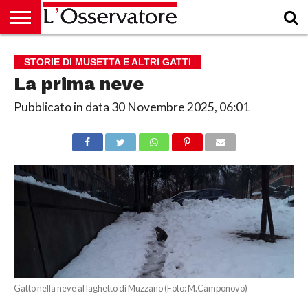
HOME
CULTURA
ECONOMIA
RUBRICHE
ARCHIVIO
PODCAST
ABBONAMENTO
CHI
ACCEDI
STORIE DI MUSETTA E ALTRI GATTI
SIAMO
La prima neve
Pubblicato in data
30 Novembre 2025, 06:01
Gatto nella neve al laghetto di Muzzano (Foto: M.Camponovo)