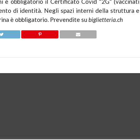
 è obbligatorio il Certificato Covid “2G” (vaccinati
to di identità. Negli spazi interni della struttura e
rina è obbligatorio. Prevendite su
biglietteria.ch