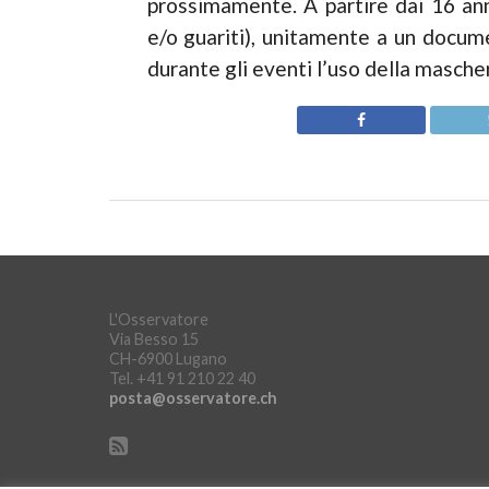
prossimamente. A partire dai 16 anni
e/o guariti), unitamente a un documen
durante gli eventi l’uso della masche
L'Osservatore
Via Besso 15
CH-6900 Lugano
Tel. +41 91 210 22 40
posta@osservatore.ch