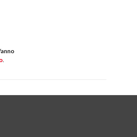
-/anno
o
.