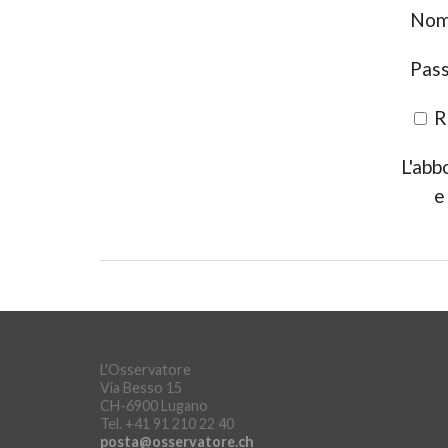
Nome
Pas
R
L'abb
e
L'Osservatore
Via Besso 15
CH-6900 Lugano
Tel. +41 91 210 22 40
posta@osservatore.ch