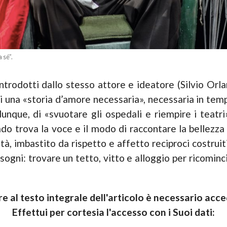
 sé”.
ntrodotti dallo stesso attore e ideatore (Silvio Orla
di una
«
storia d’amore necessaria», necessaria in tempi
 dunque, di
«
svuotare gli ospedali e riempire i teatri
o trova la voce e il modo di raccontare la bellezza di
tà, imbastito da rispetto e affetto reciproci costruiti
gni: trovare un tetto, vitto e alloggio per ricominci
e al testo integrale dell'articolo è necessario acced
Effettui per cortesia l'accesso con i Suoi dati: