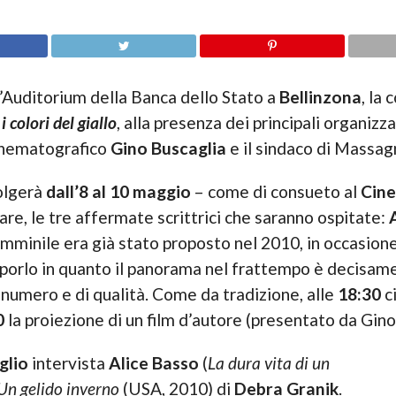
l’Auditorium della Banca dello Stato a
Bellinzona
, la
 i colori del giallo
, alla presenza dei principali organizz
 cinematografico
Gino Buscaglia
e il sindaco di Massa
volgerà
dall’8 al 10 maggio
– come di consueto al
Cine
lare, le tre affermate scrittrici che saranno ospitate:
 femminile era già stato proposto nel 2010, in occasio
iproporlo in quanto il panorama nel frattempo è decisa
i numero e di qualità. Come da tradizione, alle
18:30
ci
0
la proiezione di un film d’autore (presentato da Gino
glio
intervista
Alice Basso
(
La dura vita di un
Un gelido inverno
(USA, 2010) di
Debra Granik
.