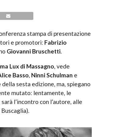
 conferenza stampa di presentazione
atori e promotori:
Fabrizio
gno
Giovanni Bruschetti
.
ma Lux di Massagno
, vede
Alice Basso
,
Ninni
Schulman
e
ne della sesta edizione, ma, spiegano
mente mutato: lentamente, le
 sarà l’incontro con l’autore, alle
 Buscaglia).