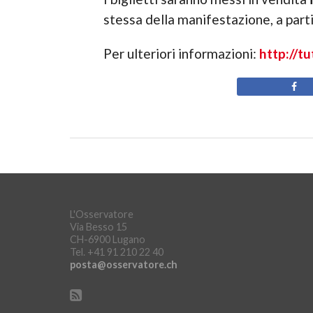
stessa della manifestazione, a part
Per ulteriori informazioni:
http://tu
L'Osservatore
Via Besso 15
CH-6900 Lugano
Tel. +41 91 210 22 40
posta@osservatore.ch