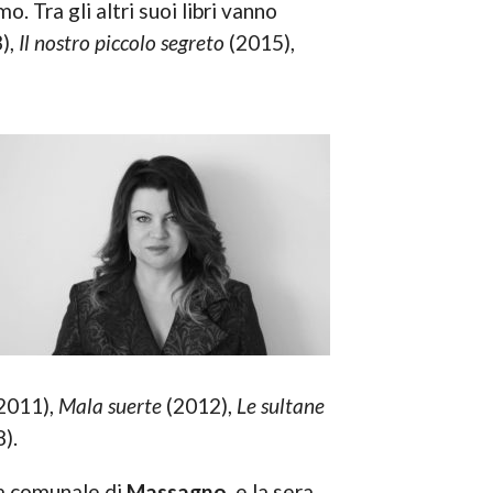
. Tra gli altri suoi libri vanno
),
Il nostro piccolo segreto
(2015),
2011),
Mala suerte
(2012),
Le sultane
).
sa comunale di
Massagno,
e la sera