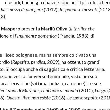
episodi, hanno già una versione per il piccolo schermo
e ha smesso di piangere
(2012);
Rispondi se mi senti
(2013
8).
a Maspero
presenta
Marilù Oliva
(
Il thriller che
zione di
Finalmente domenica
(Francia, 1983), di
el liceo bolognese, ma ha sempre coltivato una
ordio (
Repetita, perdisa
, 2009), ha ottenuto grandi
co. Si occupa anche di saggistica e critica letteraria.
enzione verso l’universo femminile, visto nei suoi
caratteristiche (vittima, polizia, carnefice). Le sue
ent’anni di Marquez, cent’anni di mondo
(2010),
Fuego
(
6),
Questo libro non esiste
(2016),
Le spose sepolte
(2018
il 6 e il 7 maggio
,
dalle 16:00 alle 19:00
, presso la ca