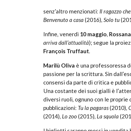
senz’altro menzionati:
Il ragazzo ch
Benvenuto a casa
(2016),
Solo tu
(201
Infine, venerdì
10 maggio
,
Rossan
arriva dall’attualità
); segue la proie
François Truffaut
.
Marilù Oliva
è una professoressa d
passione per la scrittura. Sin dall’es
consensi da parte di critica e pubbli
Una costante dei suoi gialli è l’att
diversi ruoli, ognuno con le proprie 
pubblicazioni:
Tu la pagaras
(2010),
C
(2014),
Lo zoo
(2015),
La squola
(201
I biglietti saranno messi in vendita