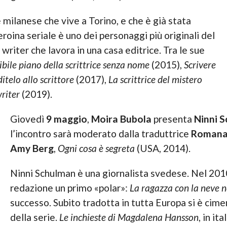
 milanese che vive a Torino, e che è già stata
eroina seriale è uno dei personaggi più originali del
t writer che lavora in una casa editrice. Tra le sue
ibile piano della scrittrice senza nome
(2015),
Scrivere
itelo allo scrittore
(2017),
La scrittrice del mistero
writer
(2019).
Giovedì
9 maggio
,
Moira Bubola
presenta
Ninni 
l’incontro sarà moderato dalla traduttrice
Romana 
Amy Berg
,
Ogni cosa è segreta
(USA, 2014).
Ninni Schulman è una giornalista svedese. Nel 2010
redazione un primo «polar»:
La ragazza con la neve ne
successo. Subito tradotta in tutta Europa si è cime
della serie.
Le inchieste di Magdalena Hansson
, in it