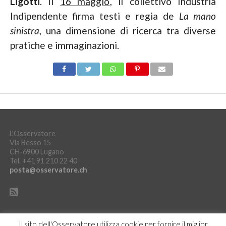
Ligotti
. Il
16 maggio
, il collettivo Industria
Indipendente firma testi e regia de
La mano
sinistra
, una dimensione di ricerca tra diverse
pratiche e immaginazioni.
L'Osservatore
Via Besso 15
CH-6900 Lugano
Tel. +41 91 210 22 40
posta@osservatore.ch
Il sito dell'Osservatore utilizza cookie per fornire il miglior