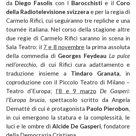
da
Diego Fasolis
con I
Barocchisti
e il
Coro
della Radiotelevisione svizzera
e per la regia di
Carmelo Rifici, cui seguiranno tre repliche e una
tournée italiana. Nel corso della stagione altre
due regie di Carmelo Rifici saranno in scena in
Sala Teatro: il
7 e 8 novembre
la prima assoluta
della commedia di
Georges Feydeau
La pulce
nell’orecchio
, di cui Rifici cura adattamento e
traduzione insieme a
Tindaro Granata
, in
coproduzione con il Piccolo Teatro di Milano –
Teatro d’Europa;
l’8 e 9 marzo
De Gasperi:
l’Europa brucia
, spettacolo scritto da Angela
Dematté di cui è protagonista
Paolo Pierobon
,
in cui emergono la statura e la complessità, le
luci e le ombre di
Alcide De Gasperi
, fondatore
della Democrazia Cristiana.