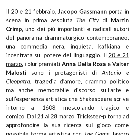
Il
20 e 21 febbraio
,
Jacopo Gassmann
porta in
scena in prima assoluta
The City
di
Martin
Crimp
, uno dei più importanti e radicali autori
del panorama drammaturgico contemporaneo;
una commedia nera, inquieta, kafkiana e
incentrata sul potere del linguaggio. Il
20 e 21
marzo
, i pluripremiati
Anna Della Rosa
e
Valter
Malosti
sono i protagonisti di
Antonio e
Cleopatra
, tragedia d’amore, dramma politico
ma anche memorabile discorso sull’arte e
sull’esperienza artistica che Shakespeare scrive
intorno al 1608, mescolando tragico e
comico.
Dal 21 al 28 marzo
,
Trickster-p
torna ad
approfondire la sua ricerca sul gioco come
possibile forma artistica con
The Game
, lavoro