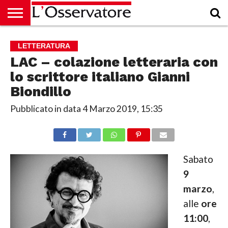
HOME
CULTURA
ECONOMIA
RUBRICHE
ARCHIVIO
PODCAST
ABBONAMENTO
CHI
ACCEDI
LETTERATURA
SIAMO
LAC – colazione letteraria con
lo scrittore italiano Gianni
Biondillo
Pubblicato in data
4 Marzo 2019, 15:35
Sabato
9
marzo
,
alle
ore
11:00
,