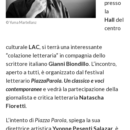
presso
la
Hall
del
© Yuma Martellanz
centro
culturale
LAC
, si terrà una interessante
“colazione letteraria” in compagnia dello
scrittore italiano
Gianni Biondillo
. L’incontro,
aperto a tutti, è organizzato dal festival
letterario
PiazzaParola. Un classico e voci
contemporanee
e vedrà la partecipazione della
giornalista e critica letteraria
Natascha
Fioretti
.
L’intento di
Piazza Parola
, spiega la sua
direttrice artistica
Yvonne Pesenti Salazar
, è