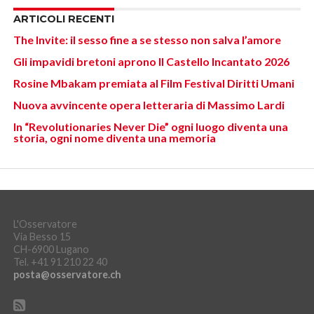
ARTICOLI RECENTI
The Invite: il sesso fine a se stesso non salva l’amore
Gli impavidi bretoni aprono Il Castello Incantato 2026
Rosine Mbakam premiata al Film Festival Diritti Umani
Nuova avvincente opera letteraria di Massimo Lardi
In “Revolutionaries Never Die” ogni luogo diventa una
storia, ogni nome diventa una memoria
L'Osservatore
Via Besso 15
CH-6900 Lugano
Tel. +41 91 210 22 40
posta@osservatore.ch