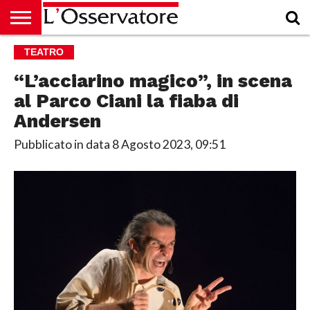
HOME
TEATRO
CULTURA
ECONOMIA
RUBRICHE
ARCHIVIO
PODCAST
ABBONAMENTO
CHI
ACCEDI
SIAMO
“L’acciarino magico”, in scena
al Parco Ciani la fiaba di
Andersen
Pubblicato in data
8 Agosto 2023, 09:51