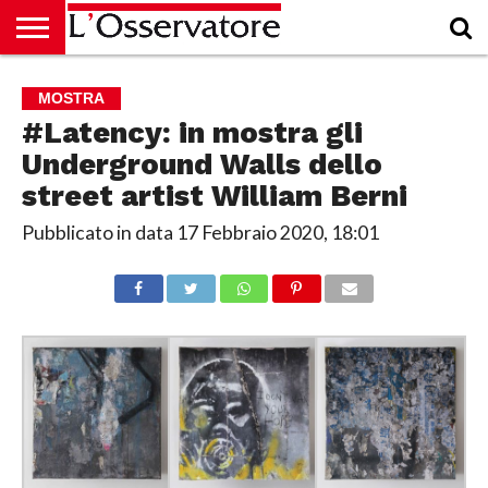
HOME
CULTURA
ECONOMIA
RUBRICHE
ARCHIVIO
PODCAST
ABBONAMENTO
CHI
ACCEDI
MOSTRA
SIAMO
#Latency: in mostra gli
Underground Walls dello
street artist William Berni
Pubblicato in data
17 Febbraio 2020, 18:01