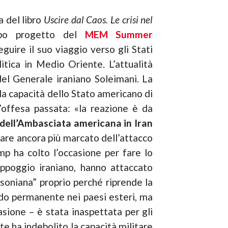
a del libro
Uscire dal Caos. Le crisi nel
capo progetto del
MEM Summer
guire il suo viaggio verso gli Stati
itica in Medio Oriente. L’attualità
 del Generale iraniano Soleimani. La
la capacità dello Stato americano di
n’offesa passata: «la reazione è da
i dell’Ambasciata americana in Iran
are ancora più marcato dell’attacco
mp ha colto l’occasione per fare lo
appoggio iraniano, hanno attaccato
soniana” proprio perché riprende la
odo permanente nei paesi esteri, ma
sione – è stata inaspettata per gli
e ha indebolito la capacità militare