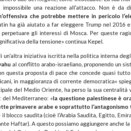
impossibile una reazione all’attacco. Non è da di
n’offensiva che potrebbe mettere in pericolo l’e
utin ha già aiutato a far eleggere Trump nel 2016 e
perpetuare gli interessi di Mosca. Per queste ragion
ignificativa della tensione» continua Kepel.
n’altra iniziativa iscritta nella politica interna degl
yahu
al conflitto arabo-israeliano, proponendo un s
 con questa proposta di pace che concede quasi tutto 
ricani, in maggioranza di corrente democratica» spie
ipale del Medio Oriente, ha perso la sua centralità v
 del Mediterraneo: «
la questione palestinese è or
ette primavere arabe e soprattutto l’antagonismo tr
 e il blocco saudita (cioè l’Arabia Saudita, Egitto, Emi
nte Haftar). A questo possiamo aggiungere anche la fr