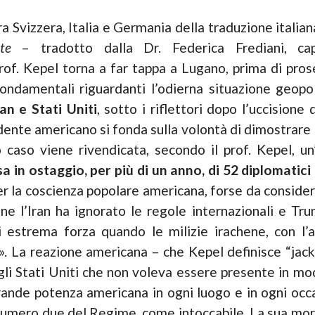
a Svizzera, Italia e Germania della traduzione italian
te
–
tradotto dalla Dr. Federica Frediani, 
rof. Kepel torna a far tappa a Lugano, prima di prose
 fondamentali riguardanti l’odierna situazione geopol
an e Stati Uniti
, sotto i riflettori dopo l’uccisione
idente americano si fonda sulla volontà di dimostrare 
o caso viene rivendicata, secondo il prof. Kepel, u
sa in ostaggio, per più di un anno, di 52 diplomatic
r la coscienza popolare americana, forse da consider
one l’Iran ha ignorato le regole internazionali e Tru
 estrema forza quando le milizie irachene, con l’
 La reazione americana – che Kepel definisce “jack
gli Stati Uniti che non voleva essere presente in m
rande potenza americana in ogni luogo e in ogni occa
numero due del Regime, come intoccabile. La sua mort