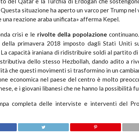
rato del Qatar e la Turchia di Erdogan che sostengono
i. Questa situazione ha aperto un varco per Trump nel
una reazione araba unificata» afferma Kepel.
nda crisi e le
rivolte della popolazione
continuano. 
 della primavera 2018 imposto dagli Stati Uniti su
La capacità iraniana di ridistribuire soldi al partito 
distributiva dello stesso Hezbollah, dando adito a ri
ilità che questi movimenti si trasformino in un cambi
zione economica nel paese del centro è molto preocc
i mese, e i giovani libanesi che ne hanno la possibilit
pa completa delle interviste e interventi del Pro