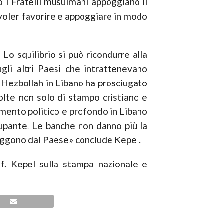
 i Fratelli musulmani appoggiano il
 voler favorire e appoggiare in modo
Lo squilibrio si può ricondurre alla
gli altri Paesi che intrattenevano
di Hezbollah in Libano ha prosciugato
volte non solo di stampo cristiano e
amento politico e profondo in Libano
upante. Le banche non danno più la
à fuggono dal Paese» conclude Kepel.
f. Kepel sulla stampa nazionale e