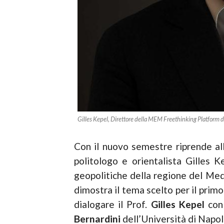
Gilles Kepel, Direttore della MEM Freethinking Platform d
Con il nuovo semestre riprende all’
politologo e orientalista Gilles K
geopolitiche della regione del Medi
dimostra il tema scelto per il pri
dialogare il Prof.
Gilles
Kepel
con
Bernardini
dell’Università di Napoli