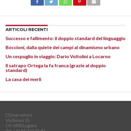
ARTICOLI RECENTI
Successo e fallimento: il doppio standard del linguaggio
Boccioni, dalla quiete dei campi al dinamismo urbano
Un cespuglio in viaggio: Dario Voltolini a Locarno
Il satrapo Ortega la fa franca (grazie al doppio
standard)
La casa dei merli
L'Osservatore
Via Besso 15
CH-6900 Lugano
Tel. +41 91 210 22 40