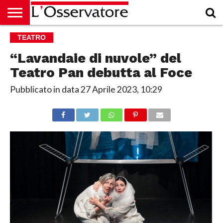
HOME
TEATRO
CULTURA
ECONOMIA
RUBRICHE
ARCHIVIO
PODCAST
ABBONAMENTO
CHI
ACCEDI
SIAMO
“Lavandaie di nuvole” del
Teatro Pan debutta al Foce
Pubblicato in data
27 Aprile 2023, 10:29