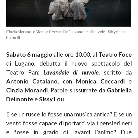
Cinzia Morandi e Monica Ceccardi in “Lavandaie di nuvole”. © Kyrhian
Balmelli
Sabato 6 maggio
alle ore 10.00, al
Teatro Foce
di Lugano, debutta il nuovo spettacolo del
Teatro Pan:
Lavandaie di nuvole
, scritto da
Antonio Catalano
, con
Monica Ceccardi
e
Cinzia Morandi
. Parole sussurrate da
Gabriella
Delmonte
e
Sissy Lou
.
E se un ruscello fosse una musica antica? E se un
vento fosse capace di portarci via i pensieri neri
e fosse in grado di lavarci l’animo? Due