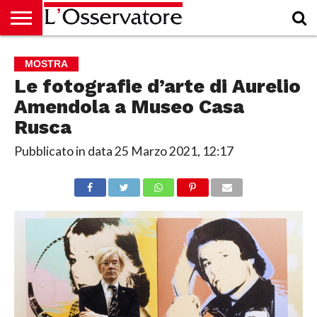
HOME
CULTURA
ECONOMIA
RUBRICHE
ARCHIVIO
PODCAST
ABBONAMENTO
CHI
ACCEDI
MOSTRA
SIAMO
Le fotografie d’arte di Aurelio
Amendola a Museo Casa
Rusca
Pubblicato in data
25 Marzo 2021, 12:17