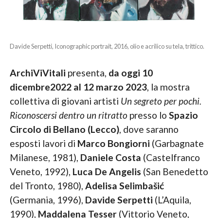
Davide Serpetti, Iconographic portrait, 2016, olio e acrilico su tela, trittico.
ArchiViVitali
presenta,
da oggi 10
dicembre2022 al 12 marzo 2023
, la mostra
collettiva di giovani artisti
Un segreto per pochi.
Riconoscersi dentro un ritratto
presso lo
Spazio
Circolo di Bellano (Lecco)
, dove saranno
esposti lavori di
Marco Bongiorni
(Garbagnate
Milanese, 1981),
Daniele Costa
(Castelfranco
Veneto, 1992),
Luca De Angelis
(San Benedetto
del Tronto, 1980),
Adelisa Selimbašić
(Germania, 1996),
Davide Serpetti
(L’Aquila,
1990),
Maddalena Tesser
(Vittorio Veneto,