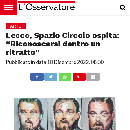
HOME
CULTURA
ECONOMIA
RUBRICHE
ARCHIVIO
PODCAST
ABBONAMENTO
CHI
ACCEDI
ARTE
SIAMO
Lecco, Spazio Circolo ospita:
“Riconoscersi dentro un
ritratto”
Pubblicato in data
10 Dicembre 2022, 08:30