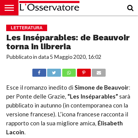
HOME
CULTURA
ECONOMIA
RUBRICHE
ARCHIVIO
PODCAST
ABBONAMENTO
CHI
ACCEDI
LETTERATURA
SIAMO
Les Inséparables: de Beauvoir
torna in libreria
Pubblicato in data
5 Maggio 2020, 16:02
Esce il romanzo inedito di
Simone de Beauvoir
:
per Ponte delle Grazie,
“Les Inséparables”
sarà
pubblicato in autunno (in contemporanea con la
versione francese). L’icona francese racconta il
rapporto con la sua migliore amica,
Élisabeth
Lacoin
.