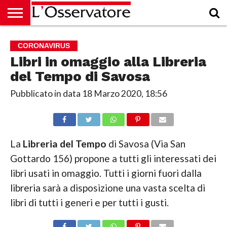
HOME
CULTURA
ECONOMIA
RUBRICHE
ARCHIVIO
PODCAST
ABBONAMENTO
CHI
ACCEDI
CORONAVIRUS
SIAMO
Libri in omaggio alla Libreria
del Tempo di Savosa
Pubblicato in data
18 Marzo 2020, 18:56
La
Libreria del Tempo
di Savosa (Via
San
Gottardo 156
) propone a tutti gli interessati dei
libri usati in omaggio. Tutti i giorni fuori dalla
libreria sarà a disposizione una vasta scelta di
libri di tutti i generi e per tutti i gusti.