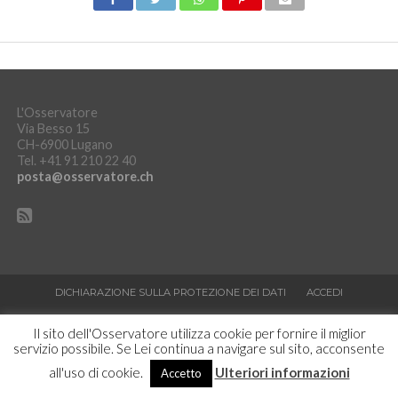
L'Osservatore
Via Besso 15
CH-6900 Lugano
Tel. +41 91 210 22 40
posta@osservatore.ch
DICHIARAZIONE SULLA PROTEZIONE DEI DATI
ACCEDI
Copyright © L'Osservatore
Il sito dell'Osservatore utilizza cookie per fornire il miglior
servizio possibile. Se Lei continua a navigare sul sito, acconsente
all'uso di cookie.
Ulteriori informazioni
Accetto