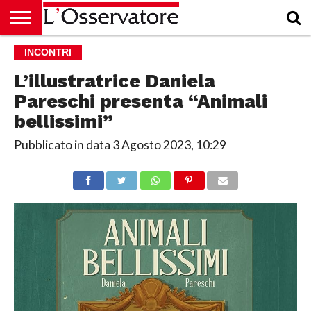
HOME
INCONTRI
CULTURA
ECONOMIA
RUBRICHE
ARCHIVIO
PODCAST
ABBONAMENTO
CHI
ACCEDI
SIAMO
L’illustratrice Daniela
Pareschi presenta “Animali
bellissimi”
Pubblicato in data
3 Agosto 2023, 10:29