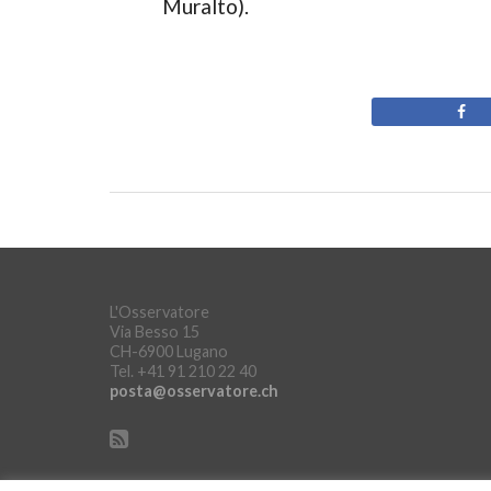
Muralto).
L'Osservatore
Via Besso 15
CH-6900 Lugano
Tel. +41 91 210 22 40
posta@osservatore.ch